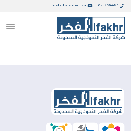
info@fakhar-co.edu.sa
0557786687